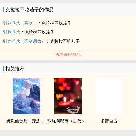
她绑到自己的床上？每周一，三，五，六，一共四更，50珠/50收加
克拉拉不吃茄子的作品
更?注：- 走肾不走心，肉&gt;&gt;剧情，调教SP剧情多，请谨慎入
坑。
驯养游戏（强制）
/
克拉拉不吃茄子
驯养游戏
/
克拉拉不吃茄子
驯养游戏（强制调教）
/
克拉拉不吃茄子
查看全部作品
相关推荐
跳诛仙台后，穿进兽世种田文当稀有神兽(np)
玲珑阁秘事（古代NP）
多情自古