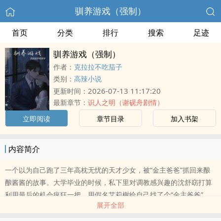
驯养游戏（强制）
首页
分类
排行
搜索
足迹
驯养游戏（强制）
作者：
克拉拉不吃茄子
类别：
高辣小说
2026-07-13 11:17:20
更新时间：
最新章节：
识人之明（谢砚舟剧情）
立即阅读
章节目录
加入书架
内容简介
一个以为自己跑了三年高枕无忧的天才少女，被“金主爸爸”抓回来酿
酿酱酱的故事。大学毕业的时候，私下里对调教感兴趣的沈舒窈打算
利用最后的机会疯狂一把，用假名艾莉榭给自己找了个“金主爸爸”。
展开全部
没想到命运给了自己一个大奖，金主爸爸谢砚舟有颜有钱有腹肌，床
上强势床下绅士，沈舒窈度过了愉快的两个月。时间一到，她给谢砚