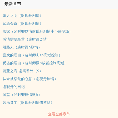
最新章节
舟留下分文未动的银行卡和一封热情洋溢的感谢信，回国创业了。谁
想到三年后，谢砚舟竟然变成了自己公司货真价实的“金主爸爸”，沈
识人之明（谢砚舟剧情）
舒窈只好祈祷他已经忘记了三年前那段荒诞不经的往事。但是，谢砚
紧急会议（谢砚舟剧情）
舟却掐着她的脖子把她摁在墙上：“沈舒窈小姐，你和我签了五年的合
搬家（裴时卿剧情谢砚舟剧情小小修罗场）
约，却只履行了两个月的义务。现在到了你还债的时候了。”谢砚舟哪
是什么命运的大奖，根本就是命运的大坑。?谢砚舟出身世家，从年轻
感情需要经营（裴时卿剧情）
时就独掌大权。虽然私下里和几个好友经营着“宠物”俱乐部，自己却
引路人（裴时卿h剧情）
因为挑剔的品味从没有看上过任何一个宠物。他以为自己可能就这样
喜欢的理由（裴时卿肉sp高潮控制）
孜然一身孤独终老，直到自称艾莉榭的女孩闯入他的世界。谁想到不
反省的理由（裴时卿微h放置控制高潮）
过两个月，小宠物就从他的手心里逃走消失于人海，还自以为礼貌地
蔚蓝之海-谢窈番外（9）
给他留下了一封感谢信。谢砚舟花了三年找回沈舒窈。这一次，他要
她从头到脚，从身体到灵魂，都彻底成为他的所有物。裴时卿虽然和
从未被察觉的心意（谢砚舟剧情）
谢砚舟都是俱乐部的经营者，但是自从开始带学生，就自觉应该为人
谢砚舟的日记
师表，戒掉了“不良嗜好”。却没想到谢砚舟那个跑掉的小宠物竟然是
留堂（裴时卿剧情微h）
自己一手带出来的得意门生。当他发觉的时候，两人的感情已经陷入
苦乐参半（谢砚舟剧情修罗场）
僵局，他只好勉为其难地插手免得他们彻底毁掉彼此。谁想到这竟然
重新唤醒了他压抑已久的欲望，打开了潘多拉的魔盒。沈舒窈明明是
查看全部章节
他的学生，他才华横溢的后辈，他怎么能在看到她的时候，就想要把