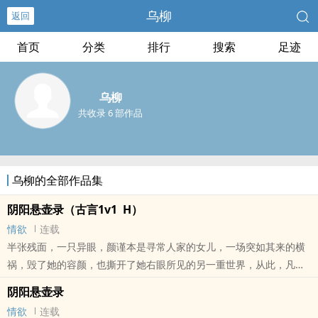
乌柳
返回
首页
分类
排行
搜索
足迹
乌柳
共收录 6 部作品
乌柳的全部作品集
阴阳悬壶录（古言1v1 H）
情欲
连载
半张残面，一只异眼，颜谨本是寻常人家的女儿，一场突如其来的横
祸，毁了她的容颜，也撕开了她右眼所见的另一重世界，从此，凡人
身上流转的喜怒哀乐、枯荣兴衰，在她眼中皆化作了丝缕可见的气。
阴阳悬壶录
医者，不避垢，不择地，提着药箱走入青楼楚馆，扎根于这江湖中最
情欲
连载
泥泞也最繁华的方寸之地。在这里，三教九流交汇，人心与鬼魅同