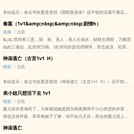
行。有人求生，有人寻死，有人在脂粉堆里藏着吃人的心。医的是
本站提示：各位书友要是觉得《阴阳悬壶录》还不错的话请不要忘记
身，行的是道，见的是这浮世众生，亦是满目鬼
向您QQ群和微博里的朋友推荐哦！
本站提示：各位书友要是觉得《阴阳悬壶录（古言1v1 H）》还不错
春案（1v1&amp;nbsp;&amp;nbsp;剧情h）
的话请不要忘记向您QQ群和微博里的朋友推荐哦！
高辣
连载
&;;&;;世间有三恶，财、权、美人，美人生祸水，财权生黑暗，万般恶
由此三者起，乱世间万物。?此书写的是伦理纲常，世态炎凉，犯罪与
破案，江湖之中，庙堂之上的儿女情长，剧情为主。不知不觉已经37
神庙逃亡（古言1v1 H）
章了，现打算40章..
情欲
连载
本站提示：各位书友要是觉得《春案（1v1&amp;nbsp;&amp;nbsp;
剧情h）》还不错的话请不要忘记向您QQ群和微博里的朋友推荐哦！
本站提示：各位书友要是觉得《神庙逃亡（古言1v1 H）》还不错的
话请不要忘记向您QQ群和微博里的朋友推荐哦！
表小姐只想活下去 1v1
情欲
连载
露儿掉井里淹死了，大家都说她是因为雨夜脚滑不小心摔进的井里，
谁也没有怀疑，草草将她下了葬，却不知几天后，死去的露儿找上了
府中的表小姐。&;&;&;&;燕璇自小体弱多病，两岁时父母遇难，承蒙
神庙逃亡
姨母收养，悉心照料，才得以活下来，她以为自己一辈子都得做个药