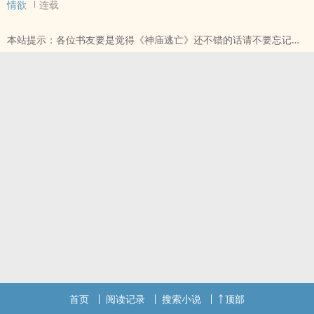
情欲
连载
罐子，谁知死去的露儿告诉她，这一切病痛皆因她天生阳气低，妖邪
鬼怪跟在她身边偷偷窃取她的阳气所致。&;&
本站提示：各位书友要是觉得《神庙逃亡》还不错的话请不要忘记向
本站提示：各位书友要是觉得《表小姐只想活下去 1v1》还不错的话
您QQ群和微博里的朋友推荐哦！
请不要忘记向您QQ群和微博里的朋友推荐哦！
首页
阅读记录
搜索小说
顶部